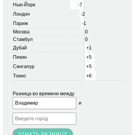
Нью-Йорк
-7
Лондон
-2
Париж
-1
Москва
0
Стамбул
0
Дубай
+1
Пекин
+5
Сингапур
+5
Токио
+6
Разница во времени между
и
УЗНАТЬ РАЗНИЦУ