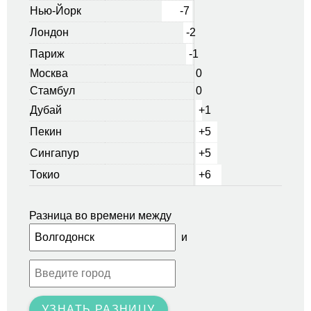
Нью-Йорк
-7
Лондон
-2
Париж
-1
Москва
0
Стамбул
0
Дубай
+1
Пекин
+5
Сингапур
+5
Токио
+6
Разница во времени между
и
УЗНАТЬ РАЗНИЦУ