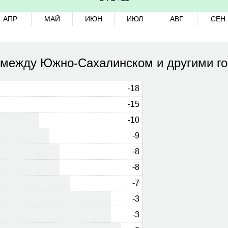
АПР
МАЙ
ИЮН
ИЮЛ
АВГ
СЕН
 между Южно-Сахалинском и другими г
-18
-15
-10
-9
-8
-8
-7
-3
-3