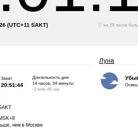
026
(UTC+
11 SAKT)
на 18 часов бол
Луна
Длительность дня
Убы
Закат
14 часов
, 34 минуты
20:51:44
Освещ
-
2 мин
48 сек
 SAKT
 MSK+8
ьше, чем в Москве