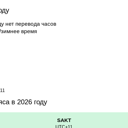
оду
ду нет перевода часов
/зимнее время
11
са в 2026 году
SAKT
UTC+11