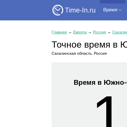
Time-In.ru
Время
Главная
→
Европа
→
Россия
→
Сахалин
Точное время в 
Сахалинская область, Россия
Время в Южно-
1