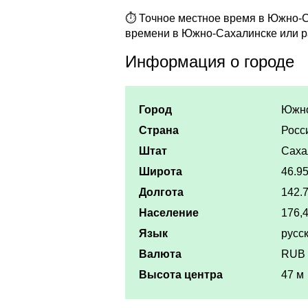
⏱ Точное местное время в Южно-Са
времени в Южно-Сахалинске или р
Информация о городе
Город
Южно
Страна
Росс
Штат
Саха
Широта
46.9
Долгота
142.
Население
176,4
Язык
русс
Валюта
RUB 
Высота центра
47 м