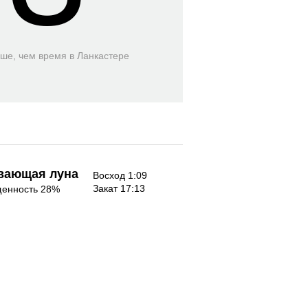
ьше, чем время
в Ланкастере
вающая луна
Восход 1:09
Закат 17:13
енность 28%