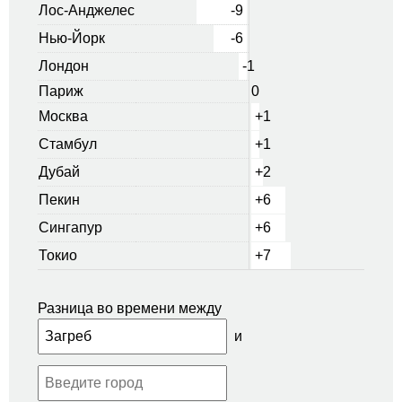
Лос-Анджелес
-9
Нью-Йорк
-6
Лондон
-1
Париж
0
Москва
+1
Стамбул
+1
Дубай
+2
Пекин
+6
Сингапур
+6
Токио
+7
Разница во времени между
и