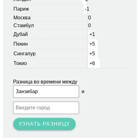
Париж
-1
Москва
0
Стамбул
0
Дубай
+1
Пекин
+5
Сингапур
+5
Токио
+6
Разница во времени между
и
УЗНАТЬ РАЗНИЦУ