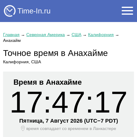
Time-In.ru
Главная
→
Северная Америка
→
США
→
Калифорния
→
Анахайм
Точное время в Анахайме
Калифорния, США
Время в Анахайме
17:47:17
Пятница, 7 Август 2026
(UTC−
7 PDT)
время совпадает со временем
в Ланкастере