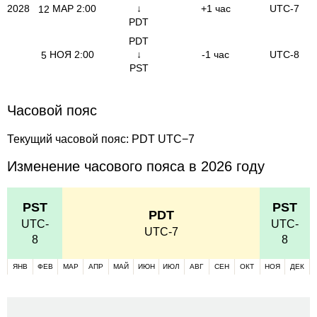
2028
МАР
2:00
↓
+1 час
UTC-7
12
PDT
PDT
НОЯ
2:00
↓
-1 час
UTC-8
5
PST
Часовой пояс
Текущий часовой пояс: PDT UTC−7
Изменение часового пояса в 2026 году
PST
PST
PDT
UTC-
UTC-
UTC-7
8
8
ЯНВ
ФЕВ
МАР
АПР
МАЙ
ИЮН
ИЮЛ
АВГ
СЕН
ОКТ
НОЯ
ДЕК