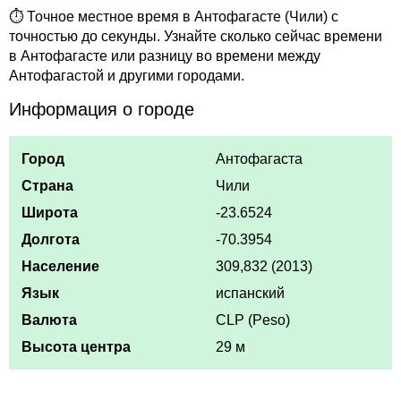
⏱ Точное местное время в Антофагасте (Чили) с
точностью до секунды. Узнайте сколько сейчас времени
в Антофагасте или разницу во времени между
Антофагастой и другими городами.
Информация о городе
Город
Антофагаста
Страна
Чили
Широта
-23.6524
Долгота
-70.3954
Население
309,832 (2013)
Язык
испанский
Валюта
CLP (Peso)
Высота центра
29 м