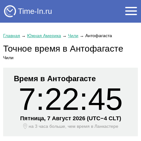
Time-In.ru
Главная
→
Южная Америка
→
Чили
→
Антофагаста
Точное время в Антофагасте
Чили
Время в Антофагасте
7:22:45
Пятница, 7 Август 2026
(UTC−
4 CLT)
на 3 часа больше, чем время
в Ланкастере