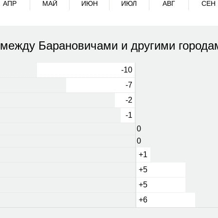
АПР
МАЙ
ИЮН
ИЮЛ
АВГ
СЕН
 между Барановичами и другими города
-10
-7
-2
-1
0
0
+1
+5
+5
+6