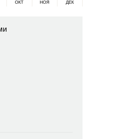
ОКТ
НОЯ
ДЕК
ми