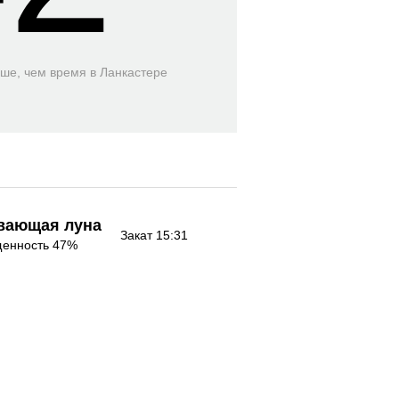
ьше, чем время
в Ланкастере
вающая луна
Закат 15:31
енность 47%