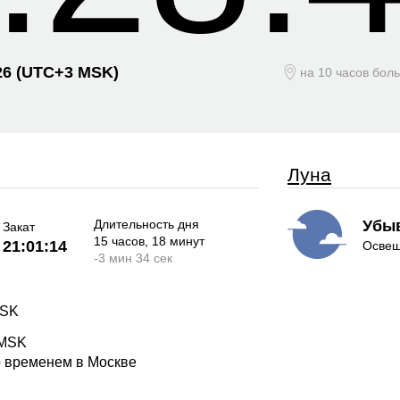
26
(UTC+
3 MSK)
на 10 часов бол
Луна
Длительность дня
Убы
Закат
15 часов
, 18 минут
21:01:14
Освещ
-
3 мин
34 сек
MSK
 MSK
о временем в Москве