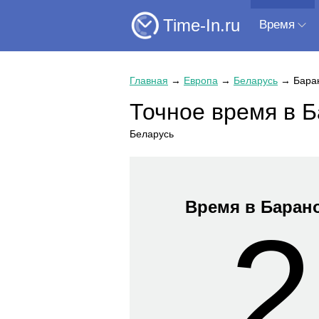
Time-In.ru
Время
Главная
→
Европа
→
Беларусь
→
Бара
Точное время в 
Беларусь
Время в Баран
2