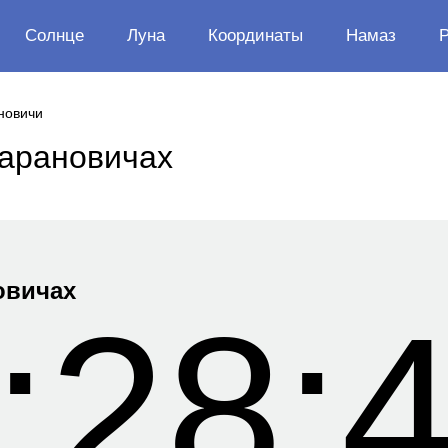
Солнце
Луна
Координаты
Намаз
новичи
Барановичах
овичах
:28: