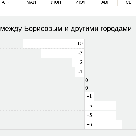
АПР
МАЙ
ИЮН
ИЮЛ
АВГ
СЕН
 между Борисовым и другими городами
-10
-7
-2
-1
0
0
+1
+5
+5
+6