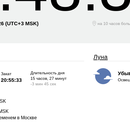
26
(UTC+
3 MSK)
на 10 часов бол
Луна
Длительность дня
Убы
Закат
15 часов
, 27 минут
20:55:33
Освещ
-
3 мин
45 сек
MSK
 MSK
ременем в Москве