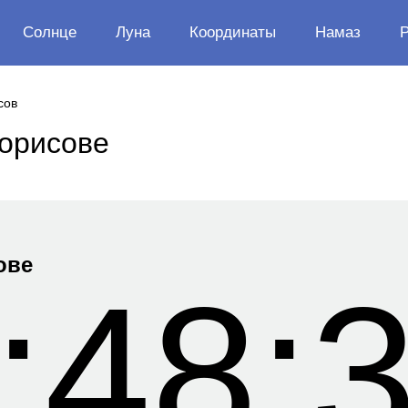
Солнце
Луна
Координаты
Намаз
сов
Борисове
ове
:48: