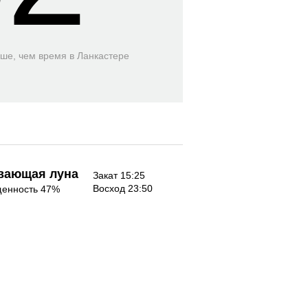
ьше, чем время
в Ланкастере
вающая луна
Закат 15:25
Восход 23:50
енность 47%