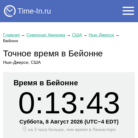
Time-In.ru
Главная
→
Северная Америка
→
США
→
Нью-Джерси
→
Бейонн
Точное время в Бейонне
Нью-Джерси, США
Время в Бейонне
0:13:43
Суббота, 8 Август 2026
(UTC−
4 EDT)
на 3 часа больше, чем время
в Ланкастере