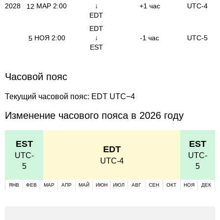
2028
МАР
2:00
↓
+1 час
UTC-4
12
EDT
EDT
НОЯ
2:00
↓
-1 час
UTC-5
5
EST
Часовой пояс
Текущий часовой пояс: EDT UTC−4
Изменение часового пояса в 2026 году
EST
EST
EDT
UTC-
UTC-
UTC-4
5
5
ЯНВ
ФЕВ
МАР
АПР
МАЙ
ИЮН
ИЮЛ
АВГ
СЕН
ОКТ
НОЯ
ДЕК