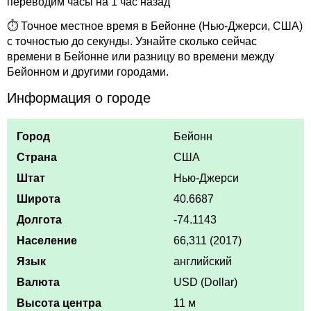
переводим часы на 1 час назад
⏱ Точное местное время в Бейонне (Нью-Джерси, США)
с точностью до секунды. Узнайте сколько сейчас
времени в Бейонне или разницу во времени между
Бейонном и другими городами.
Информация о городе
Город
Бейонн
Страна
США
Штат
Нью-Джерси
Широта
40.6687
Долгота
-74.1143
Население
66,311 (2017)
Язык
английский
Валюта
USD (Dollar)
Высота центра
11 м