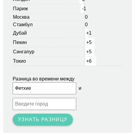
Париж
-1
Москва
0
Стамбул
0
Дубай
+1
Пекин
+5
Сингапур
+5
Токио
+6
Разница во времени между
и
УЗНАТЬ РАЗНИЦУ