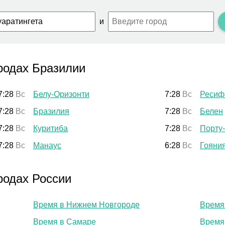
и
родах Бразилии
7:28
Вс
Белу-Оризонти
7:28
Вс
Ресиф
7:28
Вс
Бразилия
7:28
Вс
Белен
7:28
Вс
Куритиба
7:28
Вс
Порту
7:28
Вс
Манаус
6:28
Вс
Гояни
родах России
Время в Нижнем Новгороде
Время
Время в Самаре
Время