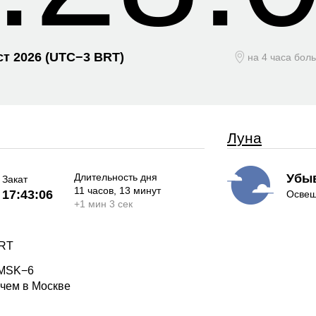
ст 2026
(UTC−
3 BRT)
на 4 часа бол
Луна
Длительность дня
Убы
Закат
11 часов
, 13 минут
17:43:06
Освещ
+
1 мин
3 сек
BRT
 MSK−6
 чем в Москве