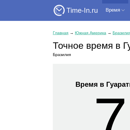
Time-In.ru
Время
Главная
→
Южная Америка
→
Бразили
Точное время в Г
Бразилия
Время в Гуарат
7