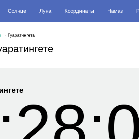
Солнце
Луна
Координаты
Намаз
я
→
Гуаратингета
уаратингете
ингете
:28: