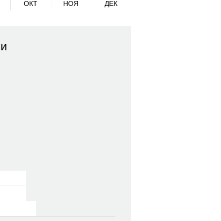
ОКТ
НОЯ
ДЕК
ми