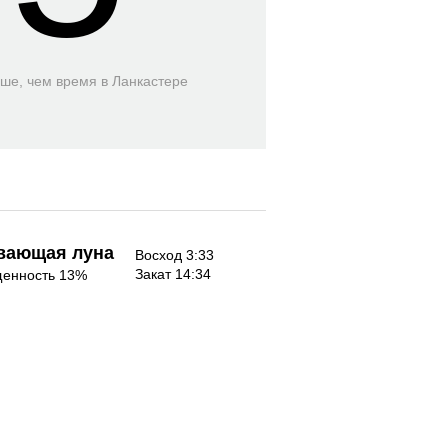
ьше, чем время
в Ланкастере
вающая луна
Восход 3:33
Закат 14:34
енность 13%