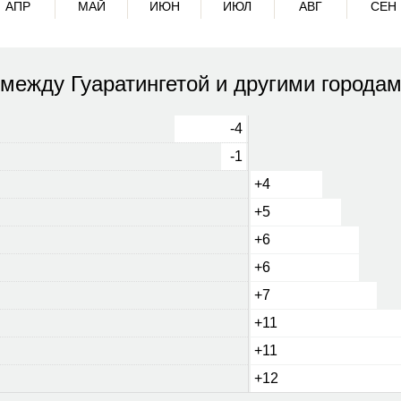
АПР
МАЙ
ИЮН
ИЮЛ
АВГ
СЕН
между Гуаратингетой и другими города
-4
-1
+4
+5
+6
+6
+7
+11
+11
+12