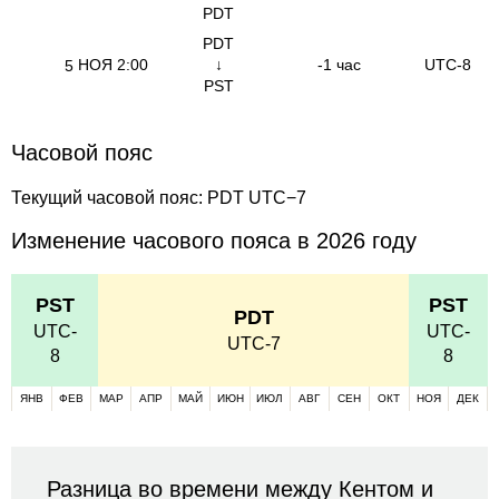
PDT
PDT
НОЯ
2:00
↓
-1 час
UTC-8
5
PST
Часовой пояс
Текущий часовой пояс: PDT UTC−7
Изменение часового пояса в 2026 году
PST
PST
PDT
UTC-
UTC-
UTC-7
8
8
ЯНВ
ФЕВ
МАР
АПР
МАЙ
ИЮН
ИЮЛ
АВГ
СЕН
ОКТ
НОЯ
ДЕК
Разница во времени между Кентом и