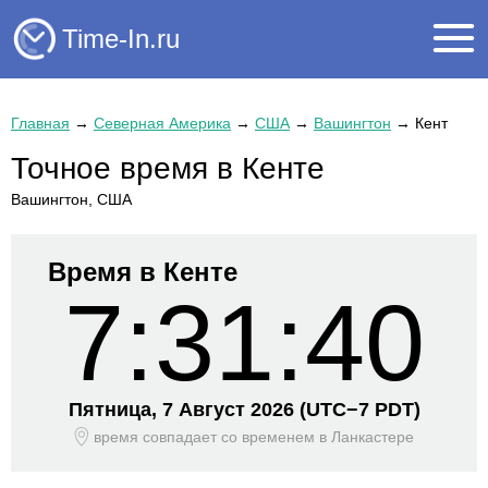
Time-In.ru
Главная
→
Северная Америка
→
США
→
Вашингтон
→
Кент
Точное время в Кенте
Вашингтон, США
Время в Кенте
7:31:40
Пятница, 7 Август 2026
(UTC−
7 PDT)
время совпадает со временем
в Ланкастере