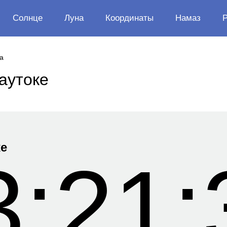
Солнце
Луна
Координаты
Намаз
а
аутоке
ке
3:21: