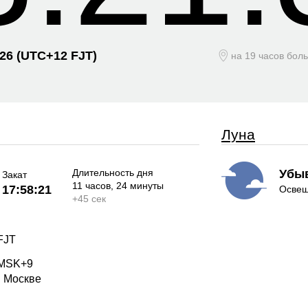
026
(UTC+
12 FJT)
на 19 часов бол
Луна
Длительность дня
Убы
Закат
11 часов
, 24 минуты
17:58:21
Освещ
+
45 сек
FJT
 MSK+9
в Москве