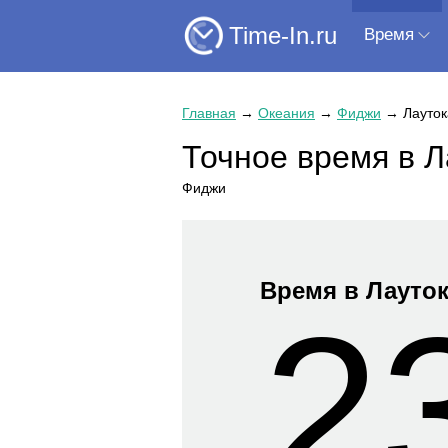
Time-In.ru
Время
Главная
→
Океания
→
Фиджи
→
Лауток
Точное время в Л
Фиджи
Время в Лауто
2