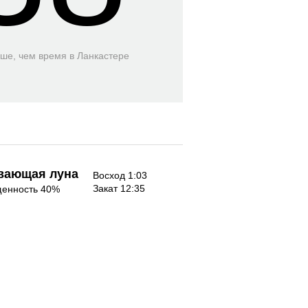
ьше, чем время
в Ланкастере
вающая луна
Восход 1:03
Закат 12:35
енность 40%