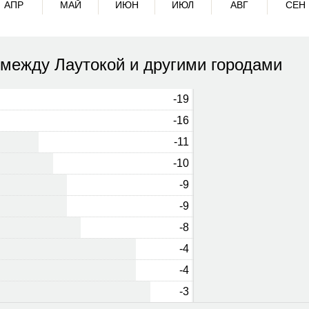
АПР
МАЙ
ИЮН
ИЮЛ
АВГ
СЕН
 между Лаутокой и другими городами
-19
-16
-11
-10
-9
-9
-8
-4
-4
-3