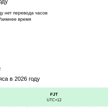
оду
ду нет перевода часов
/зимнее время
2
са в 2026 году
FJT
UTC+12