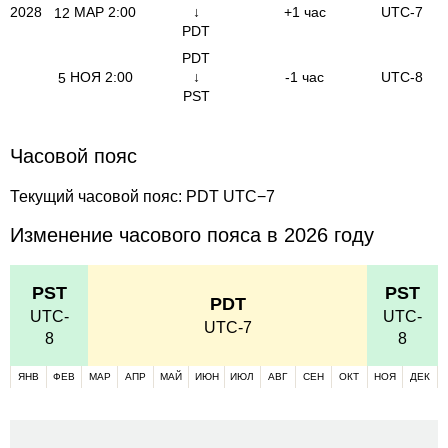
2028
МАР
2:00
↓
+1 час
UTC-7
12
PDT
PDT
НОЯ
2:00
↓
-1 час
UTC-8
5
PST
Часовой пояс
Текущий часовой пояс: PDT UTC−7
Изменение часового пояса в 2026 году
PST
PST
PDT
UTC-
UTC-
UTC-7
8
8
ЯНВ
ФЕВ
МАР
АПР
МАЙ
ИЮН
ИЮЛ
АВГ
СЕН
ОКТ
НОЯ
ДЕК