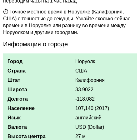
переводим часы на 1 час назад
⏱ Точное местное время в Норуолке (Калифорния,
США) с точностью до секунды. Узнайте сколько сейчас
времени в Норуолке или разницу во времени между
Норуолком и другими городами.
Информация о городе
Город
Норуолк
Страна
США
Штат
Калифорния
Широта
33.9022
Долгота
-118.082
Население
107,140 (2017)
Язык
английский
Валюта
USD (Dollar)
Высота центра
27 м