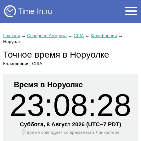
Time-In.ru
Главная
→
Северная Америка
→
США
→
Калифорния
→
Норуолк
Точное время в Норуолке
Калифорния, США
Время в Норуолке
23:08:28
Суббота, 8 Август 2026
(UTC−
7 PDT)
время совпадает со временем
в Ланкастере