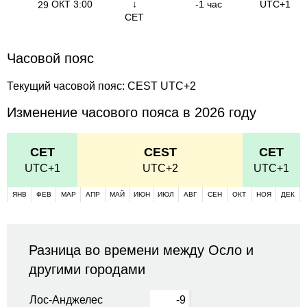
ОКТ
3:00
↓
-1 час
UTC+1
29
CET
Часовой пояс
Текущий часовой пояс: CEST UTC+2
Изменение часового пояса в 2026 году
CET
CEST
CET
UTC+1
UTC+2
UTC+1
ЯНВ
ФЕВ
МАР
АПР
МАЙ
ИЮН
ИЮЛ
АВГ
СЕН
ОКТ
НОЯ
ДЕК
Разница во времени между Осло и
другими городами
Лос-Анджелес
-9