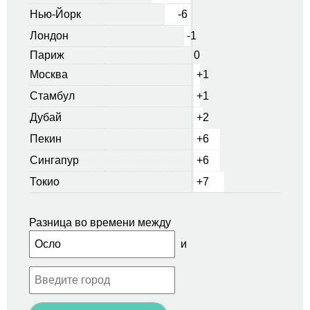
Нью-Йорк
-6
Лондон
-1
Париж
0
Москва
+1
Стамбул
+1
Дубай
+2
Пекин
+6
Сингапур
+6
Токио
+7
Разница во времени между
и