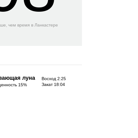
ьше, чем время
в Ланкастере
вающая луна
Восход 2:25
Закат 18:04
енность 15%