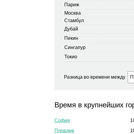
Париж
Москва
Стамбул
Дубай
Пекин
Сингапур
Токио
Разница во времени между
Время в крупнейших го
София
1
Пловдив
1