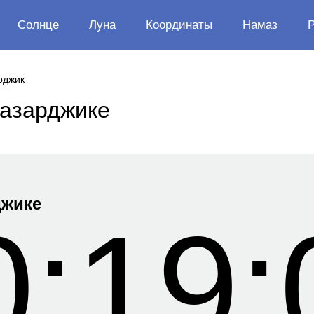
Солнце
Луна
Координаты
Намаз
рджик
Пазарджике
джике
0:19: