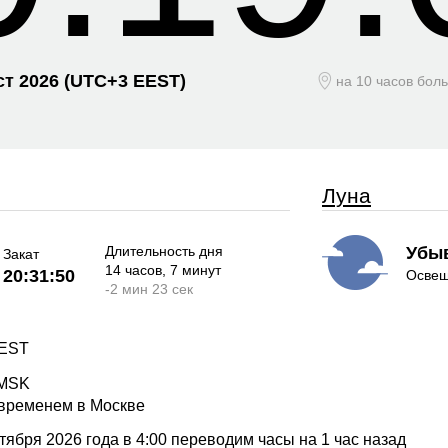
ст 2026
(UTC+
3 EEST)
на 10 часов бол
Луна
Длительность дня
Убы
Закат
14 часов
, 7 минут
20:31:50
Освещ
-
2 мин
23 сек
EEST
 MSK
 временем в Москве
ября 2026 года в 4:00 переводим часы на 1 час назад