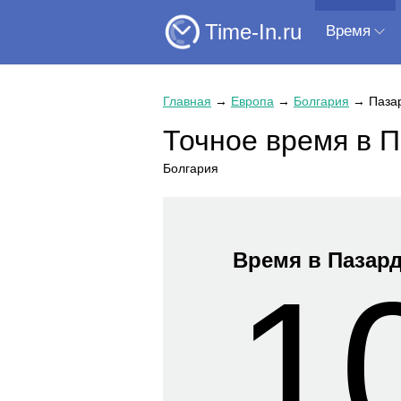
Time-In.ru
Время
Главная
→
Европа
→
Болгария
→
Паза
Точное время в 
Болгария
Время в Пазар
1