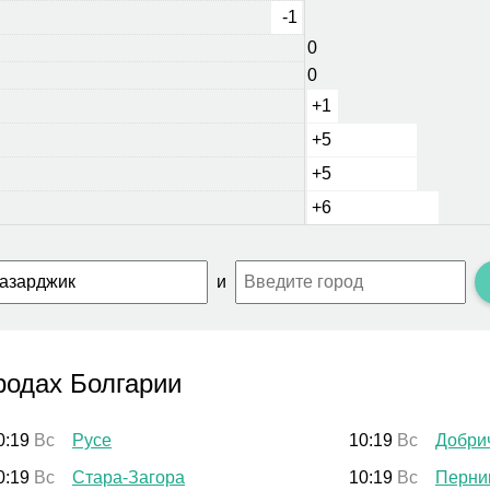
-1
0
0
+1
+5
+5
+6
и
родах Болгарии
0:19
Вс
Русе
10:19
Вс
Добри
0:19
Вс
Стара-Загора
10:19
Вс
Перни