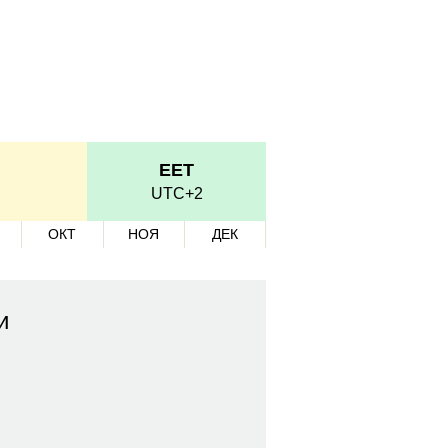
EET
UTC+2
ОКТ
НОЯ
ДЕК
и