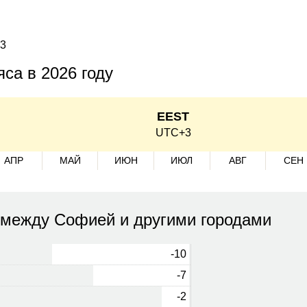
+3
са в 2026 году
EEST
UTC+3
АПР
МАЙ
ИЮН
ИЮЛ
АВГ
СЕН
 между Софией и другими городами
-10
-7
-2