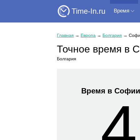
Time-In.ru
Время
Главная
→
Европа
→
Болгария
→
Соф
Точное время в 
Болгария
Время в Софи
4