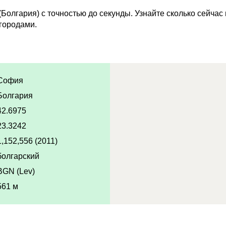
Болгария) с точностью до секунды. Узнайте сколько сейчас
городами.
София
Болгария
42.6975
23.3242
1,152,556 (2011)
болгарский
BGN (Lev)
561 м