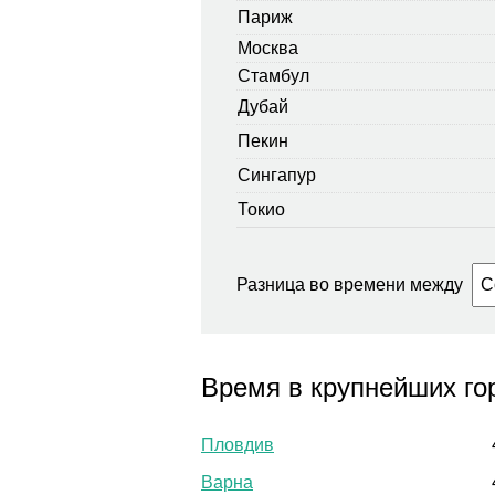
Париж
Москва
Стамбул
Дубай
Пекин
Сингапур
Токио
Разница во времени между
Время в крупнейших го
Пловдив
Варна