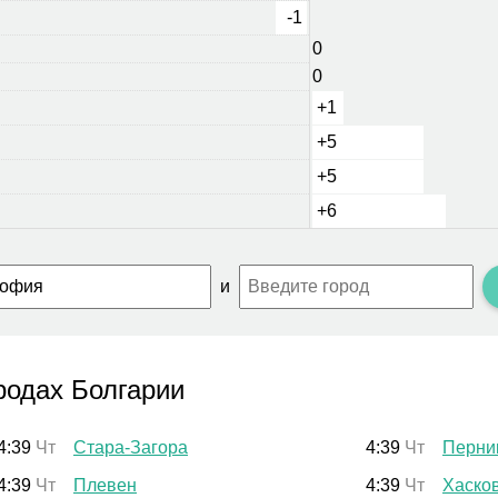
-1
0
0
+1
+5
+5
+6
и
родах Болгарии
4:39
Чт
Стара-Загора
4:39
Чт
Перни
4:39
Чт
Плевен
4:39
Чт
Хаско