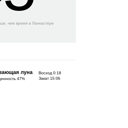
ьше, чем время
в Ланкастере
вающая луна
Восход 0:18
Закат 15:06
енность 47%