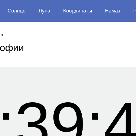
Солнце
Луна
Координаты
Намаз
ия
Софии
и
:39: