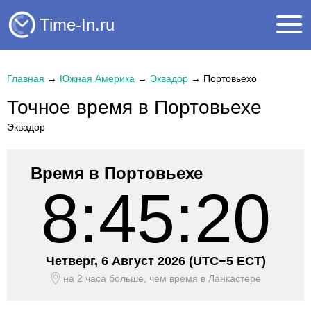
Time-In.ru
Главная
→
Южная Америка
→
Эквадор
→
Портовьехо
Точное время в Портовьехе
Эквадор
Время в Портовьехе
8:45:20
Четверг, 6 Август 2026
(UTC−
5 ECT)
на 2 часа больше, чем время
в Ланкастере