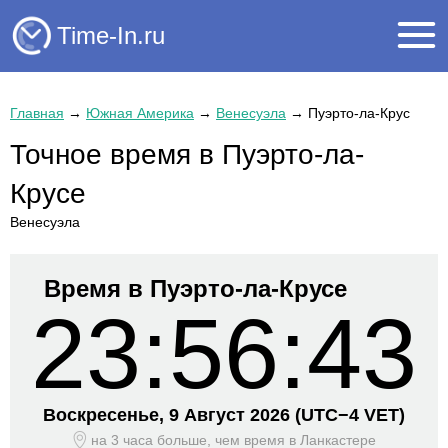
Time-In.ru
Главная
→
Южная Америка
→
Венесуэла
→
Пуэрто-ла-Крус
Точное время в Пуэрто-ла-
Крусе
Венесуэла
Время в Пуэрто-ла-Крусе
23:56:43
Воскресенье, 9 Август 2026
(UTC−
4 VET)
на 3 часа больше, чем время
в Ланкастере