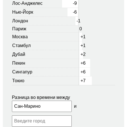
Лос-Анджелес
-9
Нью-Йорк
-6
Лондон
-1
Париж
0
Москва
+1
Стамбул
+1
Дубай
+2
Пекин
+6
Сингапур
+6
Токио
+7
Разница во времени между
и