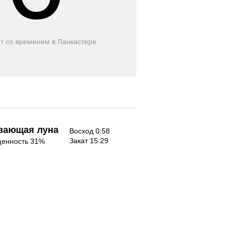
ет со временем
в Ланкастере
вающая луна
Восход 0:58
Закат 15:29
енность 31%