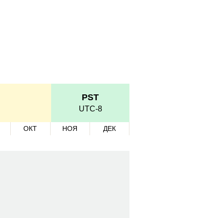
PST
UTC-8
ОКТ
НОЯ
ДЕК