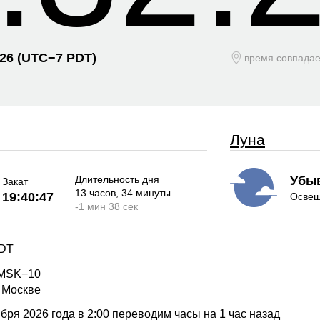
026
(UTC−
7 PDT)
время совпада
Луна
Длительность дня
Убы
Закат
13 часов
, 34 минуты
19:40:47
Освещ
-
1 мин
38 сек
PDT
 MSK−10
в Москве
ря 2026 года в 2:00 переводим часы на 1 час назад