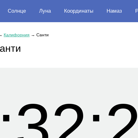
Солнце
Луна
Координаты
Намаз
→
Калифорния
→
Санти
Санти
:32: