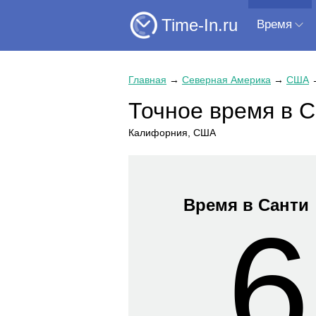
Time-In.ru
Время
Главная
→
Северная Америка
→
США
Точное время в 
Калифорния, США
Время в Санти
6