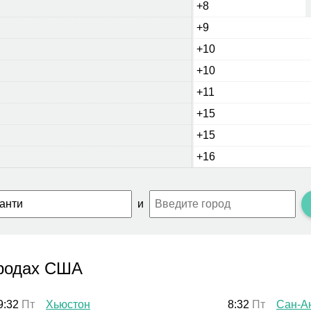
+8
+9
+10
+10
+11
+15
+15
+16
и
ородах США
9:32
Пт
Хьюстон
8:32
Пт
Сан-А