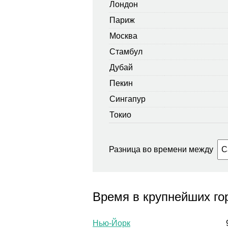
Лондон
Париж
Москва
Стамбул
Дубай
Пекин
Сингапур
Токио
Разница во времени между
Время в крупнейших г
Нью-Йорк