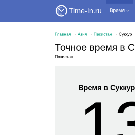
Time-In.ru
Время
Главная
→
Азия
→
Пакистан
→
Суккур
Точное время в С
Пакистан
Время в Суккур
1