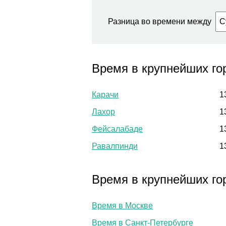
Разница во времени между
Время в крупнейших го
Карачи
1
Лахор
1
Фейсалабаде
1
Равалпинди
1
Время в крупнейших го
Время в Москве
Время в Санкт-Петербурге