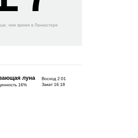
ьше, чем время
в Ланкастере
вающая луна
Восход 2:01
Закат 16:18
енность 16%