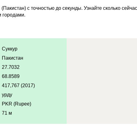
(Пакистан) с точностью до секунды. Узнайте сколько сейча
 городами.
Суккур
Пакистан
27.7032
68.8589
417,767 (2017)
урду
PKR (Rupee)
71 м