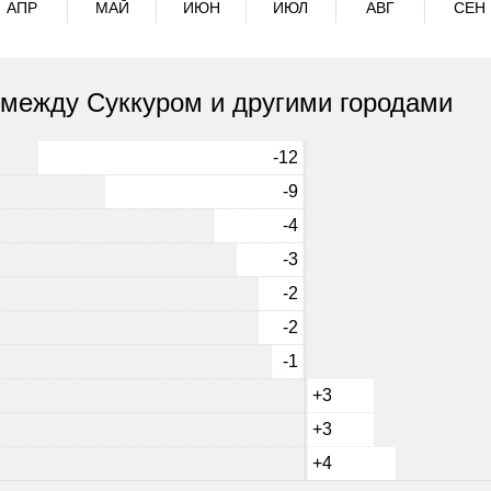
АПР
МАЙ
ИЮН
ИЮЛ
АВГ
СЕН
 между Суккуром и другими городами
-12
-9
-4
-3
-2
-2
-1
+3
+3
+4