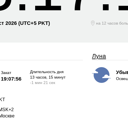
ст 2026
(UTC+
5 PKT)
на 12 часов бол
Луна
Длительность дня
Убы
Закат
13 часов
, 15 минут
19:07:56
Освещ
-
1 мин
21 сек
PKT
 MSK+2
 Москве