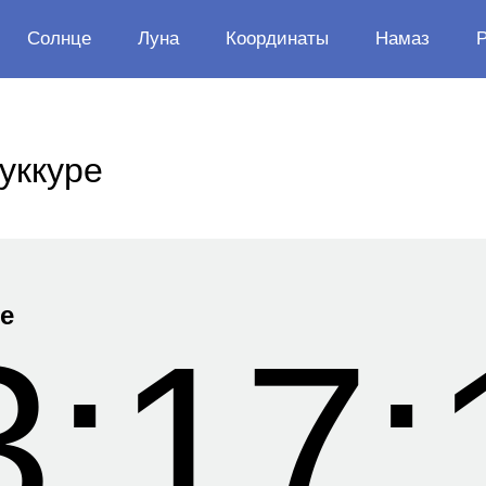
Солнце
Луна
Координаты
Намаз
уккуре
е
3:17: