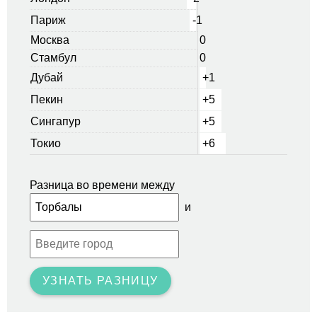
Париж
-1
Москва
0
Стамбул
0
Дубай
+1
Пекин
+5
Сингапур
+5
Токио
+6
Разница во времени между
и
УЗНАТЬ РАЗНИЦУ