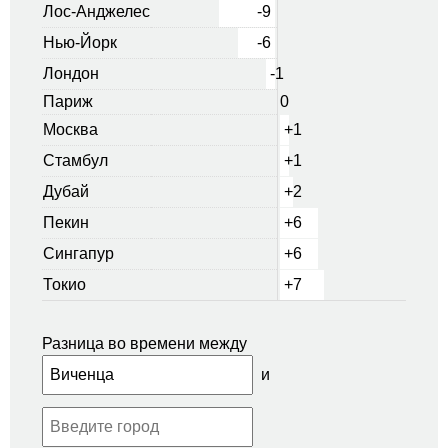
Лос-Анджелес
-9
Нью-Йорк
-6
Лондон
-1
Париж
0
Москва
+1
Стамбул
+1
Дубай
+2
Пекин
+6
Сингапур
+6
Токио
+7
Разница во времени между
и