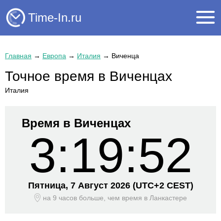
Time-In.ru
Главная
→
Европа
→
Италия
→
Виченца
Точное время в Виченцах
Италия
Время в Виченцах
3:19:53
Пятница, 7 Август 2026
(UTC+
2 CEST)
на 9 часов больше, чем время
в Ланкастере