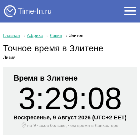
Time-In.ru
Главная
→
Африка
→
Ливия
→
Злитен
Точное время в Злитене
Ливия
Время в Злитене
3:29:08
Воскресенье, 9 Август 2026
(UTC+
2 EET)
на 9 часов больше, чем время
в Ланкастере