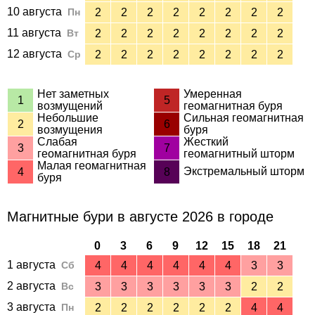
10 августа
Пн
2
2
2
2
2
2
2
2
11 августа
Вт
2
2
2
2
2
2
2
2
12 августа
Ср
2
2
2
2
2
2
2
2
Нет заметных
Умеренная
1
5
возмущений
геомагнитная буря
Небольшие
Сильная геомагнитная
2
6
возмущения
буря
Слабая
Жесткий
3
7
геомагнитная буря
геомагнитный шторм
Малая геомагнитная
Экстремальный шторм
4
8
буря
Магнитные бури в августе 2026 в городе
0
3
6
9
12
15
18
21
1 августа
Сб
4
4
4
4
4
4
3
3
2 августа
Вс
3
3
3
3
3
3
2
2
3 августа
Пн
2
2
2
2
2
2
4
4