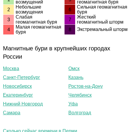
возмущений
геомагнитная буря
Небольшие
Сильная геомагнитная
2
6
возмущения
буря
Слабая
Жесткий
3
7
геомагнитная буря
геомагнитный шторм
Малая геомагнитная
Экстремальный шторм
4
8
буря
Магнитные бури в крупнейших городах
России
Москва
Омск
Санкт-Петербург
Казань
Новосибирск
Ростов-на-Дону
Екатеринбург
Челябинск
Нижний Новгород
Уфа
Самара
Волгоград
Сколько сейчас времени в Перми