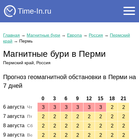
Time-In.ru
Главная
→
Магнитные бури
→
Европа
→
Россия
→
Пермский
край
→
Пермь
Магнитные бури в Перми
Пермский край, Россия
Прогноз геомагнитной обстановки в Перми на
7 дней
0
3
6
9
12
15
18
21
6 августа
Чт
3
3
3
3
3
3
2
2
7 августа
Пт
2
2
2
2
2
2
2
2
8 августа
Сб
2
2
2
2
2
2
2
2
9 августа
Вс
2
2
2
2
2
2
2
2