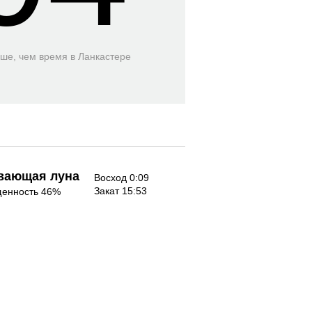
ьше, чем время
в Ланкастере
вающая луна
Восход 0:09
Закат 15:53
енность 46%