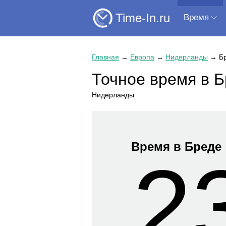
Time-In.ru
Время
Главная
→
Европа
→
Нидерланды
→
Б
Точное время в 
Нидерланды
Время в Бреде
2