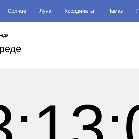
Солнце
Луна
Координаты
Намаз
реда
Бреде
3:13: