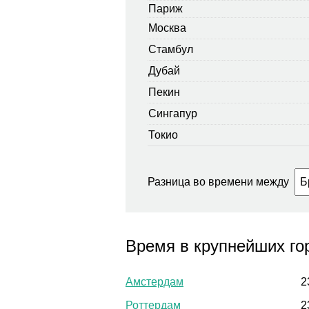
Париж
Москва
Стамбул
Дубай
Пекин
Сингапур
Токио
Разница во времени между
Время в крупнейших го
Амстердам
2
Роттердам
2