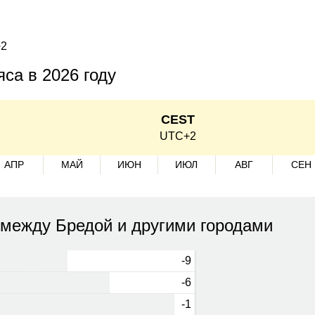
+2
са в 2026 году
CEST
UTC+2
АПР
МАЙ
ИЮН
ИЮЛ
АВГ
СЕН
 между Бредой и другими городами
-9
-6
-1