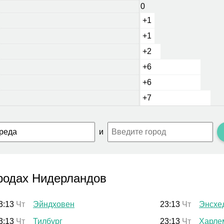
0
+1
+1
+2
+6
+6
+7
и
родах Нидерландов
3:13
Чт
Эйндховен
23:13
Чт
Энсхе
3:13
Чт
Тилбург
23:13
Чт
Харле