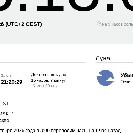
26
(UTC+
2 CEST)
на 9 часов бол
Луна
Длительность дня
Убы
Закат
15 часов
, 7 минут
21:20:29
Освещ
-
3 мин
20 сек
CEST
 MSK−1
скве
ября 2026 года в 3:00 переводим часы на 1 час назад