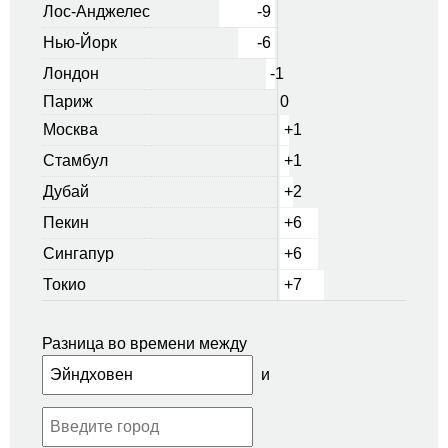
Лос-Анджелес
-9
Нью-Йорк
-6
Лондон
-1
Париж
0
Москва
+1
Стамбул
+1
Дубай
+2
Пекин
+6
Сингапур
+6
Токио
+7
Разница во времени между
и