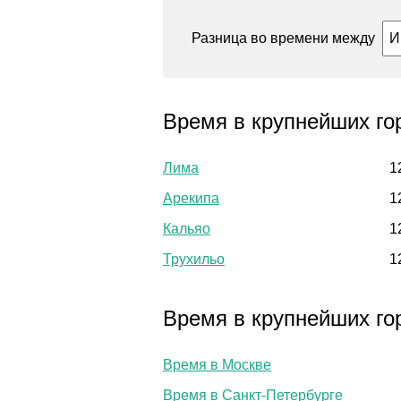
Разница во времени между
Время в крупнейших го
Лима
1
Арекипа
1
Кальяо
1
Трухильо
1
Время в крупнейших го
Время в Москве
Время в Санкт-Петербурге