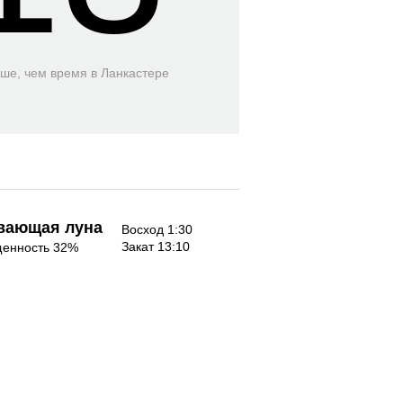
ьше, чем время
в Ланкастере
вающая луна
Восход 1:30
Закат 13:10
енность 32%