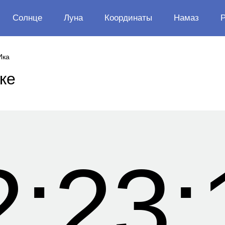
Солнце
Луна
Координаты
Намаз
Ика
ке
2:23: