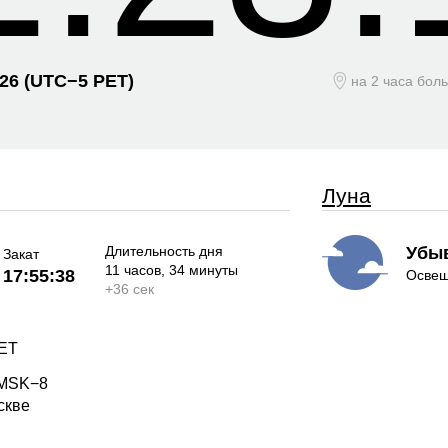
026
(UTC−
5 PET)
на 2 часа бол
Луна
Длительность дня
Убы
Закат
11 часов
, 34 минуты
17:55:38
Освещ
+
36 сек
PET
 MSK−8
скве