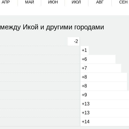
АПР
МАЙ
ИЮН
ИЮЛ
АВГ
СЕН
 между Икой и другими городами
-2
+1
+6
+7
+8
+8
+9
+13
+13
+14