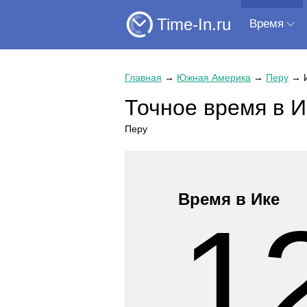
Time-In.ru
Время
Главная
→
Южная Америка
→
Перу
→
Точное время в И
Перу
Время в Ике
1