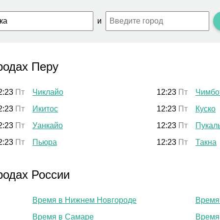
и
родах Перу
2:23
Пт
Чиклайо
12:23
Пт
Чимбо
2:23
Пт
Икитос
12:23
Пт
Куско
2:23
Пт
Уанкайо
12:23
Пт
Пукал
2:23
Пт
Пьюра
12:23
Пт
Такна
родах России
Время в Нижнем Новгороде
Время
Время в Самаре
Время