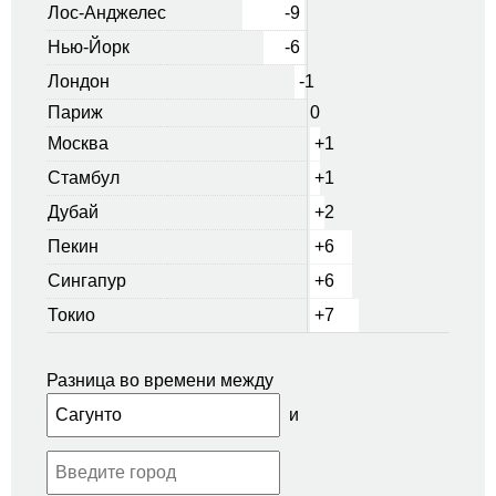
Лос-Анджелес
-9
Нью-Йорк
-6
Лондон
-1
Париж
0
Москва
+1
Стамбул
+1
Дубай
+2
Пекин
+6
Сингапур
+6
Токио
+7
Разница во времени между
и