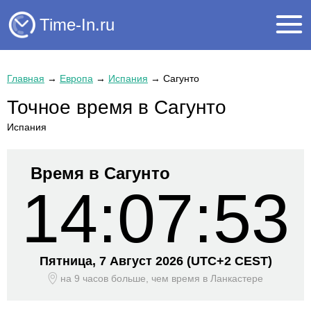
Time-In.ru
Главная
→
Европа
→
Испания
→
Сагунто
Точное время в Сагунто
Испания
Время в Сагунто
14:07:53
Пятница, 7 Август 2026
(UTC+
2 CEST)
на 9 часов больше, чем время
в Ланкастере